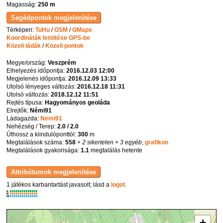
Magasság:
250 m
Térképen:
TuHu
/
OSM
/
GMaps
Koordináták letöltése GPS-be
Közeli ládák
/
Közeli pontok
Megye/ország:
Veszprém
Elhelyezés időpontja:
2016.12.03 12:00
Megjelenés időpontja:
2016.12.09 13:33
Utolsó lényeges változás:
2016.12.18 11:31
Utolsó változás:
2018.12.12 11:51
Rejtés típusa:
Hagyományos geoláda
Elrejtők:
Némi91
Ládagazda:
Nemi91
Nehézség / Terep:
2.0 / 2.0
Úthossz a kiindulóponttól:
300
m
Megtalálások száma:
558
+ 2 sikertelen
+ 3 egyéb
,
grafikon
Megtalálások gyakorisága:
1.1
megtalálás hetente
1 játékos karbantartást javasolt; lásd a
logot
.
K
R
W
+