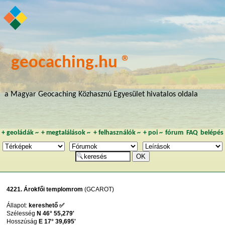
geocaching.hu ®
a Magyar Geocaching Közhasznú Egyesület hivatalos oldala
+
geoládák
~
+
megtalálások
~
+
felhasználók
~
+
poi
~
fórum
FAQ
belépés
4221. Árokfői templomrom
(GCAROT)
Állapot:
kereshető ✅
Szélesség
N 46° 55,279'
Hosszúság
E 17° 39,695'