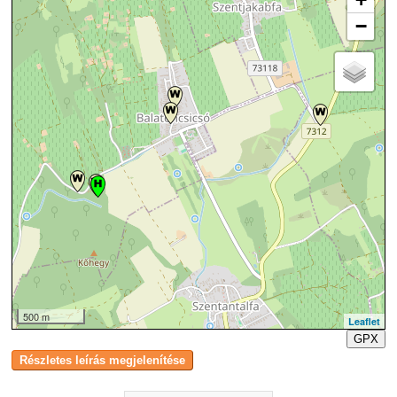
−
500 m
Leaflet
GPX