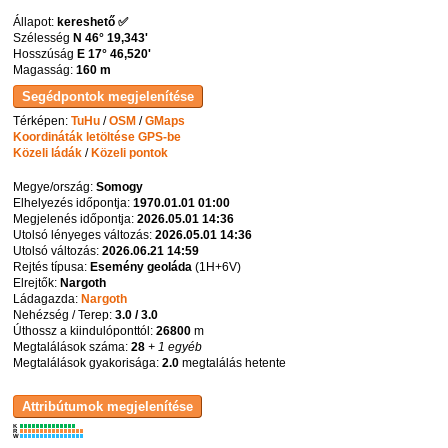
Állapot:
kereshető ✅
Szélesség
N 46° 19,343'
Hosszúság
E 17° 46,520'
Magasság:
160 m
Térképen:
TuHu
/
OSM
/
GMaps
Koordináták letöltése GPS-be
Közeli ládák
/
Közeli pontok
Megye/ország:
Somogy
Elhelyezés időpontja:
1970.01.01 01:00
Megjelenés időpontja:
2026.05.01 14:36
Utolsó lényeges változás:
2026.05.01 14:36
Utolsó változás:
2026.06.21 14:59
Rejtés típusa:
Esemény geoláda
(
1H+6V
)
Elrejtők:
Nargoth
Ládagazda:
Nargoth
Nehézség / Terep:
3.0 / 3.0
Úthossz a kiindulóponttól:
26800
m
Megtalálások száma:
28
+ 1 egyéb
Megtalálások gyakorisága:
2.0
megtalálás hetente
K
R
W