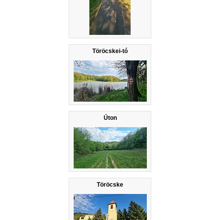
Töröcskei-tó
Úton
Töröcske