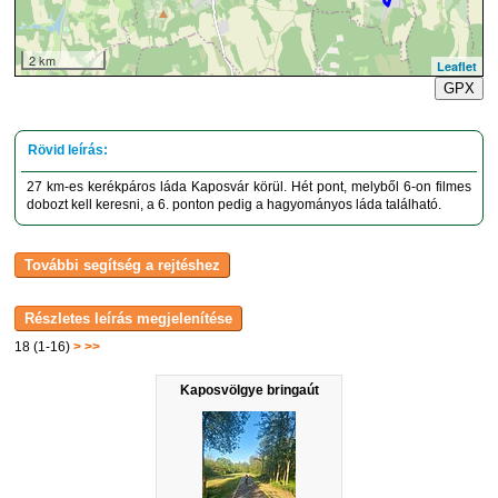
2 km
Leaflet
GPX
27 km-es kerékpáros láda Kaposvár körül. Hét pont, melyből 6-on filmes
dobozt kell keresni, a 6. ponton pedig a hagyományos láda található.
18 (1-16)
>
>>
Kaposvölgye bringaút