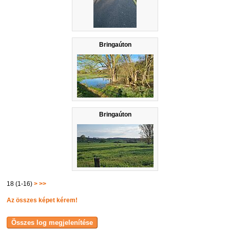
Bringaúton
Bringaúton
18 (1-16)
>
>>
Az összes képet kérem!