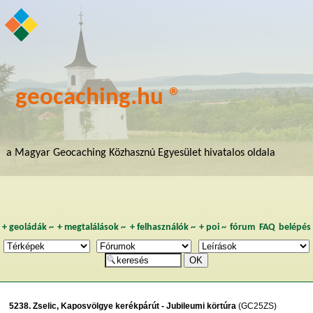
geocaching.hu ®
a Magyar Geocaching Közhasznú Egyesület hivatalos oldala
+
geoládák
~
+
megtalálások
~
+
felhasználók
~
+
poi
~
fórum
FAQ
belépés
5238. Zselic, Kaposvölgye kerékpárút - Jubileumi körtúra
(GC25ZS)