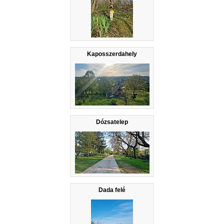
Kaposszerdahely
Dózsatelep
Dada felé