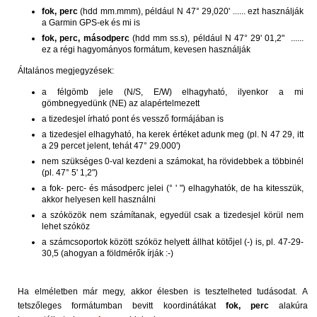
fok, perc
(hdd mm.mmm), például N 47° 29,020' ...... ezt használják
a Garmin GPS-ek és mi is
fok, perc, másodperc
(hdd mm ss.s), például N 47° 29' 01,2" ......
ez a régi hagyományos formátum, kevesen használják
Általános megjegyzések:
a félgömb jele (N/S, E/W) elhagyható, ilyenkor a mi
gömbnegyedünk (NE) az alapértelmezett
a tizedesjel írható pont és vessző formájában is
a tizedesjel elhagyható, ha kerek értéket adunk meg (pl. N 47 29, itt
a 29 percet jelent, tehát 47° 29.000')
nem szükséges 0-val kezdeni a számokat, ha rövidebbek a többinél
(pl. 47° 5' 1,2")
a fok- perc- és másodperc jelei (° ' ") elhagyhatók, de ha kitesszük,
akkor helyesen kell használni
a szóközök nem számítanak, egyedül csak a tizedesjel körül nem
lehet szóköz
a számcsoportok között szóköz helyett állhat kötőjel (-) is, pl. 47-29-
30,5 (ahogyan a földmérők írják :-)
Ha elméletben már megy, akkor élesben is tesztelheted tudásodat. A
tetszőleges formátumban bevitt koordinátákat
fok, perc
alakúra