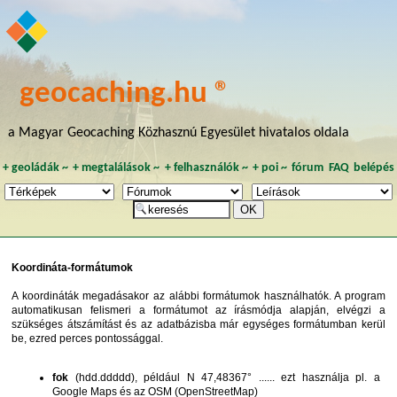
geocaching.hu ®
a Magyar Geocaching Közhasznú Egyesület hivatalos oldala
+
geoládák
~
+
megtalálások
~
+
felhasználók
~
+
poi
~
fórum
FAQ
belépés
Koordináta-formátumok
A koordináták megadásakor az alábbi formátumok használhatók. A program
automatikusan felismeri a formátumot az írásmódja alapján, elvégzi a
szükséges átszámítást és az adatbázisba már egységes formátumban kerül
be, ezred perces pontossággal.
fok
(hdd.ddddd), például N 47,48367° ...... ezt használja pl. a
Google Maps és az OSM (OpenStreetMap)