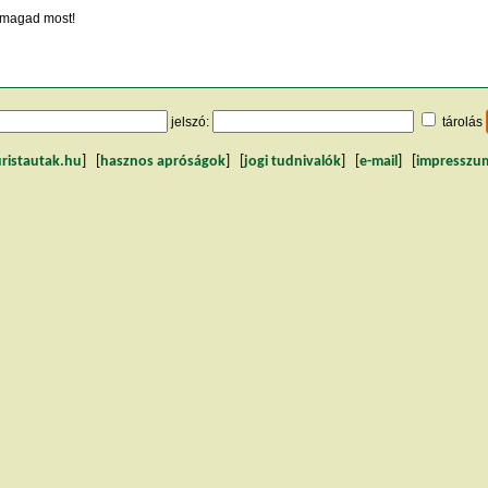
magad most!
jelszó:
tárolás
uristautak.hu
] [
hasznos apróságok
] [
jogi tudnivalók
] [
e-mail
] [
impresszu