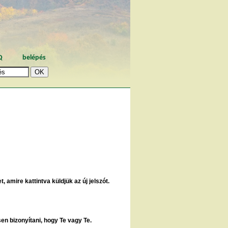
Q
belépés
, amire kattintva küldjük az új jelszót.
sen bizonyítani, hogy Te vagy Te.