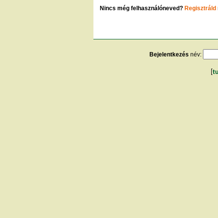
Nincs még felhasználóneved?
Regisztráld
Bejelentkezés
név:
[
t