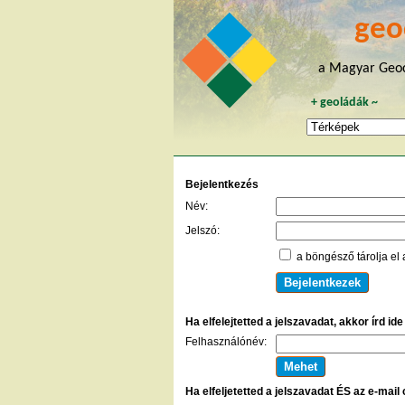
geo
a Magyar Geoc
+
geoládák
~
Bejelentkezés
Név:
Jelszó:
a böngésző tárolja el 
Ha elfelejtetted a jelszavadat, akkor írd id
Felhasználónév:
Ha elfeljetetted a jelszavadat ÉS az e-mail