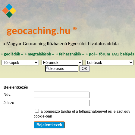
geocaching.hu ®
a Magyar Geocaching Közhasznú Egyesület hivatalos oldala
+
geoládák
~
+
megtalálások
~
+
felhasználók
~
+
poi
~
fórum
FAQ
belépés
Bejelentkezés
Név:
Jelszó:
a böngésző tárolja el a felhasználónevet és jelszót egy
cookie-ban