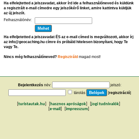
Ha elfelejtetted a jelszavadat, akkor írd ide a felhasználóneved és küldünk
a regisztrált e-mail címedre egy jelszókérő linket, amire kattintva küldjük
az új jelszót.
Felhasználónév:
Ha elfeljetetted a jelszavadat ÉS az e-mail címed is megváltozott, akkor írj
az info@geocaching.hu címre és próbáld hitelesen bizonyítani, hogy Te
vagy Te.
Nincs még felhasználóneved?
Regisztráld
magad most!
Bejelentkezés
név:
jelszó:
tárolás
[
regisztráció
]
[
turistautak.hu
] [
hasznos apróságok
] [
jogi tudnivalók
]
[
e-mail
] [
impresszum
]