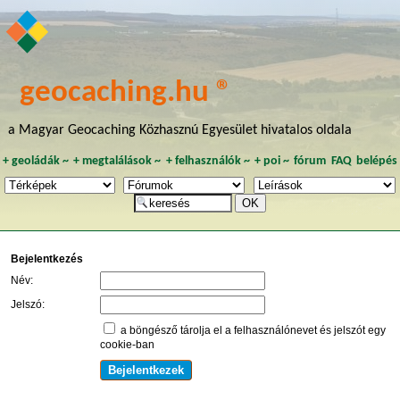
geocaching.hu ®
a Magyar Geocaching Közhasznú Egyesület hivatalos oldala
+
geoládák
~
+
megtalálások
~
+
felhasználók
~
+
poi
~
fórum
FAQ
belépés
Bejelentkezés
Név:
Jelszó:
a böngésző tárolja el a felhasználónevet és jelszót egy
cookie-ban