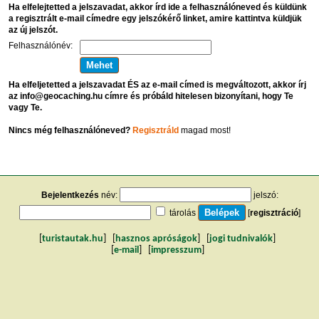
Ha elfelejtetted a jelszavadat, akkor írd ide a felhasználóneved és küldünk
a regisztrált e-mail címedre egy jelszókérő linket, amire kattintva küldjük
az új jelszót.
Felhasználónév:
Ha elfeljetetted a jelszavadat ÉS az e-mail címed is megváltozott, akkor írj
az info@geocaching.hu címre és próbáld hitelesen bizonyítani, hogy Te
vagy Te.
Nincs még felhasználóneved?
Regisztráld
magad most!
Bejelentkezés
név:
jelszó:
tárolás
[
regisztráció
]
[
turistautak.hu
] [
hasznos apróságok
] [
jogi tudnivalók
]
[
e-mail
] [
impresszum
]