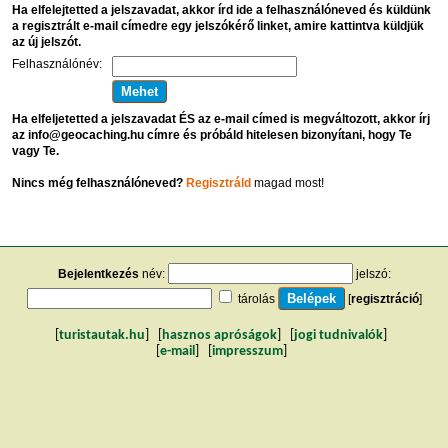
Ha elfelejtetted a jelszavadat, akkor írd ide a felhasználóneved és küldünk
a regisztrált e-mail címedre egy jelszókérő linket, amire kattintva küldjük
az új jelszót.
Felhasználónév:
Ha elfeljetetted a jelszavadat ÉS az e-mail címed is megváltozott, akkor írj
az info@geocaching.hu címre és próbáld hitelesen bizonyítani, hogy Te
vagy Te.
Nincs még felhasználóneved?
Regisztráld
magad most!
Bejelentkezés
név:
jelszó:
tárolás
[
regisztráció
]
[
turistautak.hu
] [
hasznos apróságok
] [
jogi tudnivalók
]
[
e-mail
] [
impresszum
]