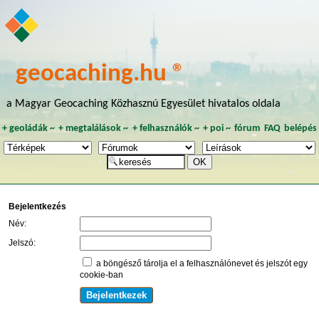
geocaching.hu ®
a Magyar Geocaching Közhasznú Egyesület hivatalos oldala
+
geoládák
~
+
megtalálások
~
+
felhasználók
~
+
poi
~
fórum
FAQ
belépés
Bejelentkezés
Név:
Jelszó:
a böngésző tárolja el a felhasználónevet és jelszót egy
cookie-ban