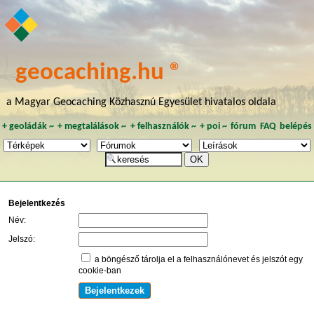
geocaching.hu ®
a Magyar Geocaching Közhasznú Egyesület hivatalos oldala
+
geoládák
~
+
megtalálások
~
+
felhasználók
~
+
poi
~
fórum
FAQ
belépés
Bejelentkezés
Név:
Jelszó:
a böngésző tárolja el a felhasználónevet és jelszót egy
cookie-ban