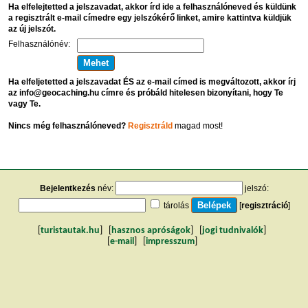
Ha elfelejtetted a jelszavadat, akkor írd ide a felhasználóneved és küldünk
a regisztrált e-mail címedre egy jelszókérő linket, amire kattintva küldjük
az új jelszót.
Felhasználónév:
Ha elfeljetetted a jelszavadat ÉS az e-mail címed is megváltozott, akkor írj
az info@geocaching.hu címre és próbáld hitelesen bizonyítani, hogy Te
vagy Te.
Nincs még felhasználóneved?
Regisztráld
magad most!
Bejelentkezés
név:
jelszó:
tárolás
[
regisztráció
]
[
turistautak.hu
] [
hasznos apróságok
] [
jogi tudnivalók
]
[
e-mail
] [
impresszum
]