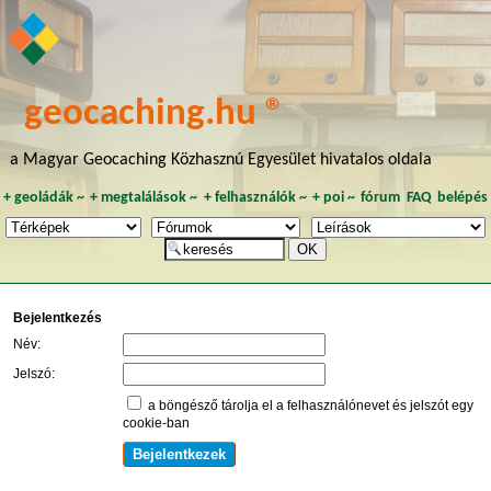
geocaching.hu ®
a Magyar Geocaching Közhasznú Egyesület hivatalos oldala
+
geoládák
~
+
megtalálások
~
+
felhasználók
~
+
poi
~
fórum
FAQ
belépés
Bejelentkezés
Név:
Jelszó:
a böngésző tárolja el a felhasználónevet és jelszót egy
cookie-ban