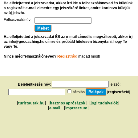
Ha elfelejtetted a jelszavadat, akkor írd ide a felhasználóneved és küldünk
a regisztrált e-mail címedre egy jelszókérő linket, amire kattintva küldjük
az új jelszót.
Felhasználónév:
Ha elfeljetetted a jelszavadat ÉS az e-mail címed is megváltozott, akkor írj
az info@geocaching.hu címre és próbáld hitelesen bizonyítani, hogy Te
vagy Te.
Nincs még felhasználóneved?
Regisztráld
magad most!
Bejelentkezés
név:
jelszó:
tárolás
[
regisztráció
]
[
turistautak.hu
] [
hasznos apróságok
] [
jogi tudnivalók
]
[
e-mail
] [
impresszum
]