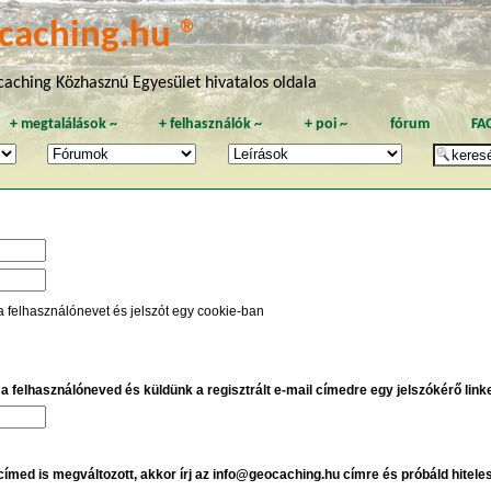
caching.hu ®
aching Közhasznú Egyesület hivatalos oldala
+
megtalálások
~
+
felhasználók
~
+
poi
~
fórum
FA
a felhasználónevet és jelszót egy cookie-ban
e a felhasználóneved és küldünk a regisztrált e-mail címedre egy jelszókérő linket
 címed is megváltozott, akkor írj az info@geocaching.hu címre és próbáld hitele