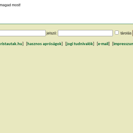
magad most!
jelszó:
tárolás
uristautak.hu
] [
hasznos apróságok
] [
jogi tudnivalók
] [
e-mail
] [
impresszu