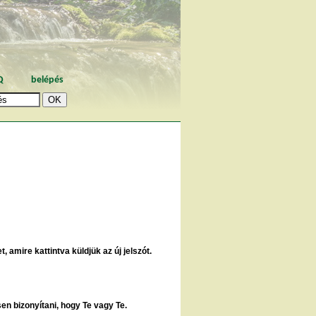
Q
belépés
, amire kattintva küldjük az új jelszót.
sen bizonyítani, hogy Te vagy Te.