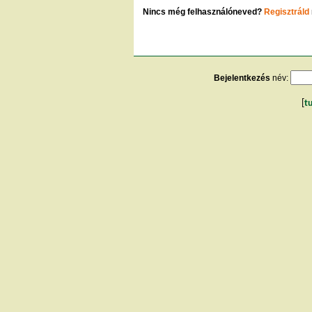
Nincs még felhasználóneved?
Regisztráld
Bejelentkezés
név:
[
t