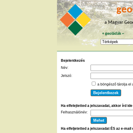
geo
a Magyar Geoc
+
geoládák
~
Bejelentkezés
Név:
Jelszó:
a böngésző tárolja el 
Ha elfelejtetted a jelszavadat, akkor írd id
Felhasználónév:
Ha elfeljetetted a jelszavadat ÉS az e-mail