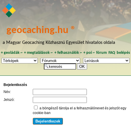
geocaching.hu ®
a Magyar Geocaching Közhasznú Egyesület hivatalos oldala
+
geoládák
~
+
megtalálások
~
+
felhasználók
~
+
poi
~
fórum
FAQ
belépés
Bejelentkezés
Név:
Jelszó:
a böngésző tárolja el a felhasználónevet és jelszót egy
cookie-ban