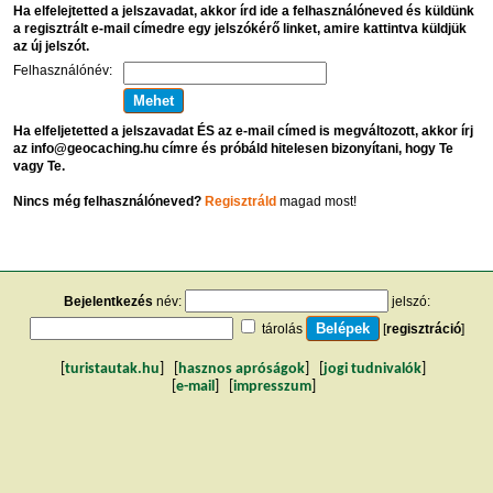
Ha elfelejtetted a jelszavadat, akkor írd ide a felhasználóneved és küldünk
a regisztrált e-mail címedre egy jelszókérő linket, amire kattintva küldjük
az új jelszót.
Felhasználónév:
Ha elfeljetetted a jelszavadat ÉS az e-mail címed is megváltozott, akkor írj
az info@geocaching.hu címre és próbáld hitelesen bizonyítani, hogy Te
vagy Te.
Nincs még felhasználóneved?
Regisztráld
magad most!
Bejelentkezés
név:
jelszó:
tárolás
[
regisztráció
]
[
turistautak.hu
] [
hasznos apróságok
] [
jogi tudnivalók
]
[
e-mail
] [
impresszum
]