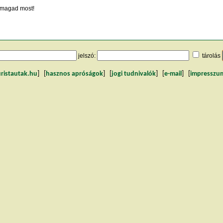
magad most!
jelszó:
tárolás
uristautak.hu
] [
hasznos apróságok
] [
jogi tudnivalók
] [
e-mail
] [
impresszu