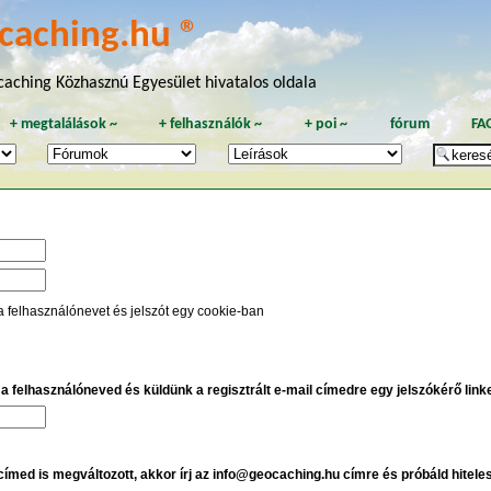
caching.hu ®
aching Közhasznú Egyesület hivatalos oldala
+
megtalálások
~
+
felhasználók
~
+
poi
~
fórum
FA
a felhasználónevet és jelszót egy cookie-ban
e a felhasználóneved és küldünk a regisztrált e-mail címedre egy jelszókérő linket
 címed is megváltozott, akkor írj az info@geocaching.hu címre és próbáld hitele