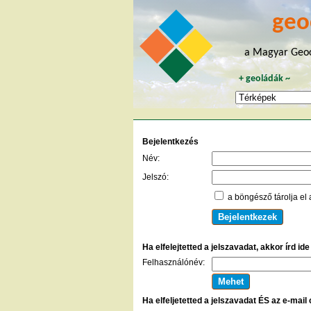
geo
a Magyar Geoc
+
geoládák
~
Bejelentkezés
Név:
Jelszó:
a böngésző tárolja el 
Ha elfelejtetted a jelszavadat, akkor írd id
Felhasználónév:
Ha elfeljetetted a jelszavadat ÉS az e-mail