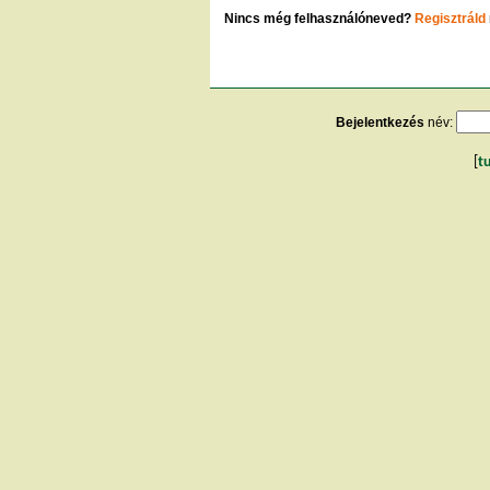
Nincs még felhasználóneved?
Regisztráld
Bejelentkezés
név:
[
t