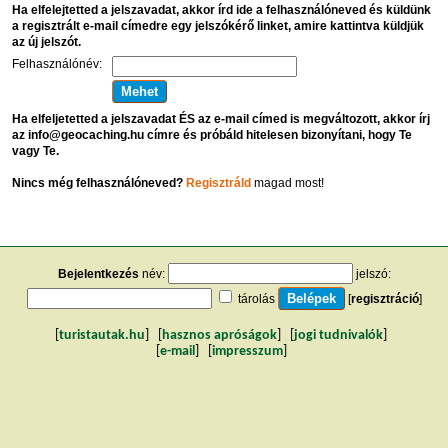
Ha elfelejtetted a jelszavadat, akkor írd ide a felhasználóneved és küldünk
a regisztrált e-mail címedre egy jelszókérő linket, amire kattintva küldjük
az új jelszót.
Felhasználónév:
Ha elfeljetetted a jelszavadat ÉS az e-mail címed is megváltozott, akkor írj
az info@geocaching.hu címre és próbáld hitelesen bizonyítani, hogy Te
vagy Te.
Nincs még felhasználóneved?
Regisztráld
magad most!
Bejelentkezés
név:
jelszó:
tárolás
[
regisztráció
]
[
turistautak.hu
] [
hasznos apróságok
] [
jogi tudnivalók
]
[
e-mail
] [
impresszum
]