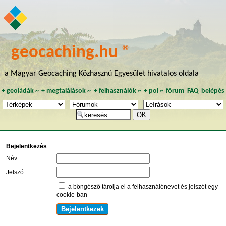
geocaching.hu ®
a Magyar Geocaching Közhasznú Egyesület hivatalos oldala
+
geoládák
~
+
megtalálások
~
+
felhasználók
~
+
poi
~
fórum
FAQ
belépés
Bejelentkezés
Név:
Jelszó:
a böngésző tárolja el a felhasználónevet és jelszót egy
cookie-ban