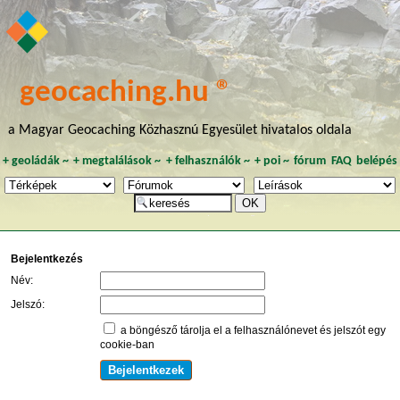
geocaching.hu ®
a Magyar Geocaching Közhasznú Egyesület hivatalos oldala
+
geoládák
~
+
megtalálások
~
+
felhasználók
~
+
poi
~
fórum
FAQ
belépés
Bejelentkezés
Név:
Jelszó:
a böngésző tárolja el a felhasználónevet és jelszót egy
cookie-ban