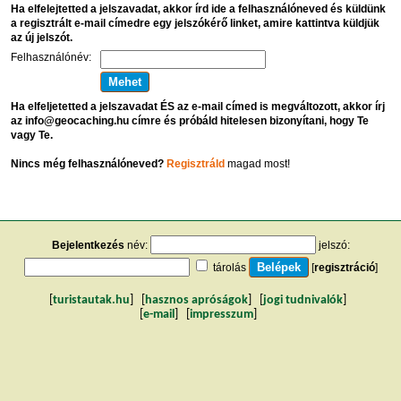
Ha elfelejtetted a jelszavadat, akkor írd ide a felhasználóneved és küldünk
a regisztrált e-mail címedre egy jelszókérő linket, amire kattintva küldjük
az új jelszót.
Felhasználónév:
Ha elfeljetetted a jelszavadat ÉS az e-mail címed is megváltozott, akkor írj
az info@geocaching.hu címre és próbáld hitelesen bizonyítani, hogy Te
vagy Te.
Nincs még felhasználóneved?
Regisztráld
magad most!
Bejelentkezés
név:
jelszó:
tárolás
[
regisztráció
]
[
turistautak.hu
] [
hasznos apróságok
] [
jogi tudnivalók
]
[
e-mail
] [
impresszum
]