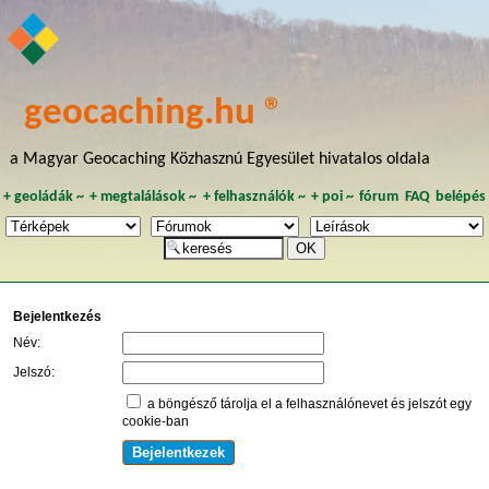
geocaching.hu ®
a Magyar Geocaching Közhasznú Egyesület hivatalos oldala
+
geoládák
~
+
megtalálások
~
+
felhasználók
~
+
poi
~
fórum
FAQ
belépés
Bejelentkezés
Név:
Jelszó:
a böngésző tárolja el a felhasználónevet és jelszót egy
cookie-ban