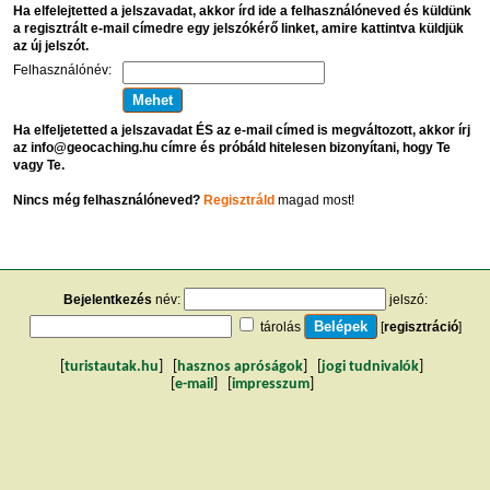
Ha elfelejtetted a jelszavadat, akkor írd ide a felhasználóneved és küldünk
a regisztrált e-mail címedre egy jelszókérő linket, amire kattintva küldjük
az új jelszót.
Felhasználónév:
Ha elfeljetetted a jelszavadat ÉS az e-mail címed is megváltozott, akkor írj
az info@geocaching.hu címre és próbáld hitelesen bizonyítani, hogy Te
vagy Te.
Nincs még felhasználóneved?
Regisztráld
magad most!
Bejelentkezés
név:
jelszó:
tárolás
[
regisztráció
]
[
turistautak.hu
] [
hasznos apróságok
] [
jogi tudnivalók
]
[
e-mail
] [
impresszum
]