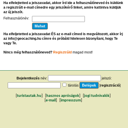
Ha elfelejtetted a jelszavadat, akkor írd ide a felhasználóneved és küldünk
a regisztrált e-mail címedre egy jelszókérő linket, amire kattintva küldjük
az új jelszót.
Felhasználónév:
Ha elfeljetetted a jelszavadat ÉS az e-mail címed is megváltozott, akkor írj
az info@geocaching.hu címre és próbáld hitelesen bizonyítani, hogy Te
vagy Te.
Nincs még felhasználóneved?
Regisztráld
magad most!
Bejelentkezés
név:
jelszó:
tárolás
[
regisztráció
]
[
turistautak.hu
] [
hasznos apróságok
] [
jogi tudnivalók
]
[
e-mail
] [
impresszum
]