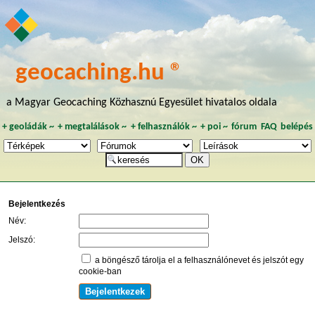
geocaching.hu ®
a Magyar Geocaching Közhasznú Egyesület hivatalos oldala
+
geoládák
~
+
megtalálások
~
+
felhasználók
~
+
poi
~
fórum
FAQ
belépés
Bejelentkezés
Név:
Jelszó:
a böngésző tárolja el a felhasználónevet és jelszót egy
cookie-ban