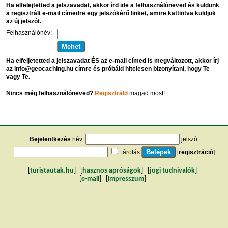
Ha elfelejtetted a jelszavadat, akkor írd ide a felhasználóneved és küldünk
a regisztrált e-mail címedre egy jelszókérő linket, amire kattintva küldjük
az új jelszót.
Felhasználónév:
Ha elfeljetetted a jelszavadat ÉS az e-mail címed is megváltozott, akkor írj
az info@geocaching.hu címre és próbáld hitelesen bizonyítani, hogy Te
vagy Te.
Nincs még felhasználóneved?
Regisztráld
magad most!
Bejelentkezés
név:
jelszó:
tárolás
[
regisztráció
]
[
turistautak.hu
] [
hasznos apróságok
] [
jogi tudnivalók
]
[
e-mail
] [
impresszum
]