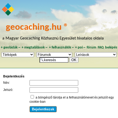
geocaching.hu ®
a Magyar Geocaching Közhasznú Egyesület hivatalos oldala
+
geoládák
~
+
megtalálások
~
+
felhasználók
~
+
poi
~
fórum
FAQ
belépés
Bejelentkezés
Név:
Jelszó:
a böngésző tárolja el a felhasználónevet és jelszót egy
cookie-ban