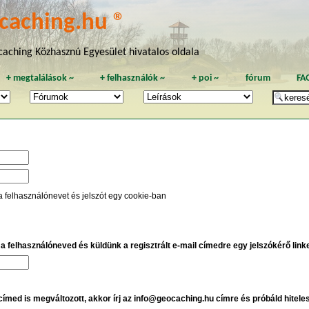
caching.hu ®
aching Közhasznú Egyesület hivatalos oldala
+
megtalálások
~
+
felhasználók
~
+
poi
~
fórum
FA
a felhasználónevet és jelszót egy cookie-ban
e a felhasználóneved és küldünk a regisztrált e-mail címedre egy jelszókérő linket
 címed is megváltozott, akkor írj az info@geocaching.hu címre és próbáld hitele