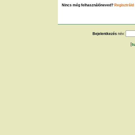
Nincs még felhasználóneved?
Regisztráld
Bejelentkezés
név:
[
t