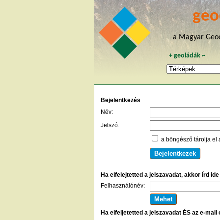
geo
a Magyar Geoc
+
geoládák
~
Bejelentkezés
Név:
Jelszó:
a böngésző tárolja el 
Ha elfelejtetted a jelszavadat, akkor írd id
Felhasználónév:
Ha elfeljetetted a jelszavadat ÉS az e-mail