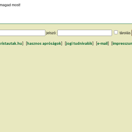
magad most!
jelszó:
tárolás
uristautak.hu
] [
hasznos apróságok
] [
jogi tudnivalók
] [
e-mail
] [
impresszu