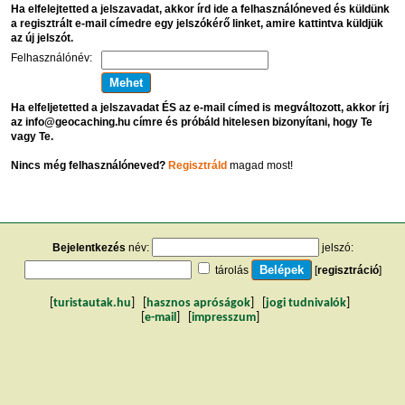
Ha elfelejtetted a jelszavadat, akkor írd ide a felhasználóneved és küldünk
a regisztrált e-mail címedre egy jelszókérő linket, amire kattintva küldjük
az új jelszót.
Felhasználónév:
Ha elfeljetetted a jelszavadat ÉS az e-mail címed is megváltozott, akkor írj
az info@geocaching.hu címre és próbáld hitelesen bizonyítani, hogy Te
vagy Te.
Nincs még felhasználóneved?
Regisztráld
magad most!
Bejelentkezés
név:
jelszó:
tárolás
[
regisztráció
]
[
turistautak.hu
] [
hasznos apróságok
] [
jogi tudnivalók
]
[
e-mail
] [
impresszum
]