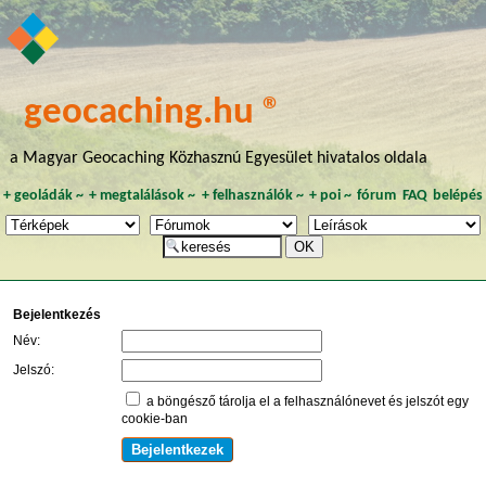
geocaching.hu ®
a Magyar Geocaching Közhasznú Egyesület hivatalos oldala
+
geoládák
~
+
megtalálások
~
+
felhasználók
~
+
poi
~
fórum
FAQ
belépés
Bejelentkezés
Név:
Jelszó:
a böngésző tárolja el a felhasználónevet és jelszót egy
cookie-ban