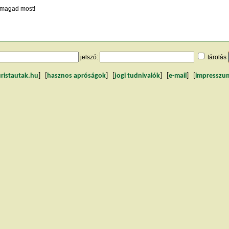
magad most!
jelszó:
tárolás
uristautak.hu
] [
hasznos apróságok
] [
jogi tudnivalók
] [
e-mail
] [
impresszu