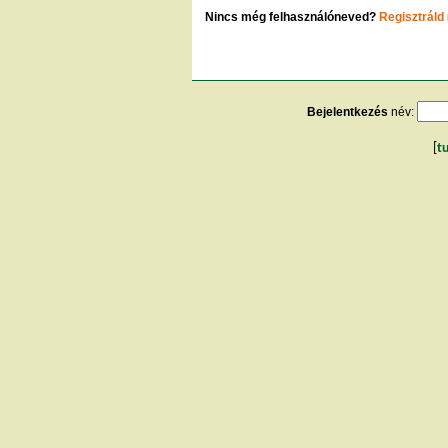
Nincs még felhasználóneved?
Regisztráld
Bejelentkezés
név:
[
t