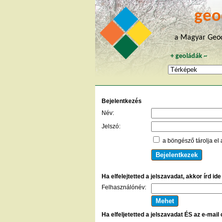
geo
a Magyar Geoc
+
geoládák
~
Bejelentkezés
Név:
Jelszó:
a böngésző tárolja el 
Ha elfelejtetted a jelszavadat, akkor írd id
Felhasználónév:
Ha elfeljetetted a jelszavadat ÉS az e-mail