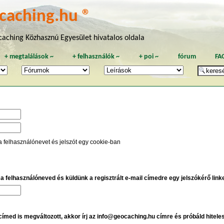
caching.hu ®
aching Közhasznú Egyesület hivatalos oldala
+
megtalálások
~
+
felhasználók
~
+
poi
~
fórum
FA
a felhasználónevet és jelszót egy cookie-ban
e a felhasználóneved és küldünk a regisztrált e-mail címedre egy jelszókérő linket
 címed is megváltozott, akkor írj az info@geocaching.hu címre és próbáld hitele