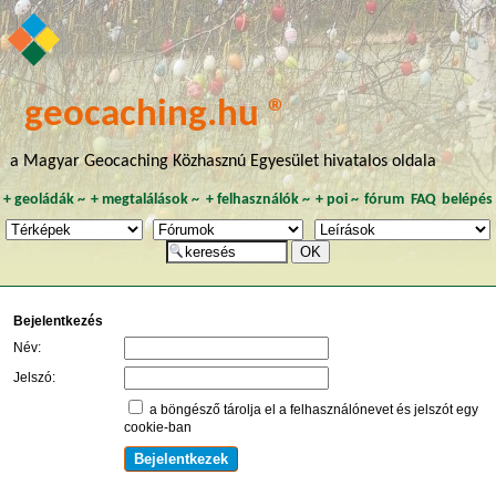
geocaching.hu ®
a Magyar Geocaching Közhasznú Egyesület hivatalos oldala
+
geoládák
~
+
megtalálások
~
+
felhasználók
~
+
poi
~
fórum
FAQ
belépés
Bejelentkezés
Név:
Jelszó:
a böngésző tárolja el a felhasználónevet és jelszót egy
cookie-ban