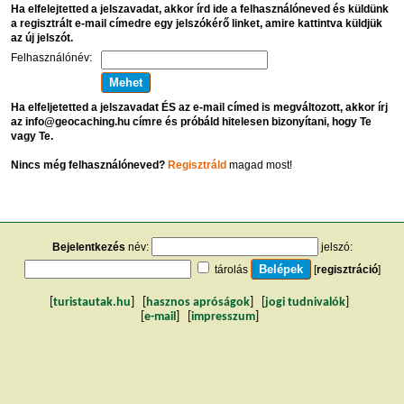
Ha elfelejtetted a jelszavadat, akkor írd ide a felhasználóneved és küldünk
a regisztrált e-mail címedre egy jelszókérő linket, amire kattintva küldjük
az új jelszót.
Felhasználónév:
Ha elfeljetetted a jelszavadat ÉS az e-mail címed is megváltozott, akkor írj
az info@geocaching.hu címre és próbáld hitelesen bizonyítani, hogy Te
vagy Te.
Nincs még felhasználóneved?
Regisztráld
magad most!
Bejelentkezés
név:
jelszó:
tárolás
[
regisztráció
]
[
turistautak.hu
] [
hasznos apróságok
] [
jogi tudnivalók
]
[
e-mail
] [
impresszum
]