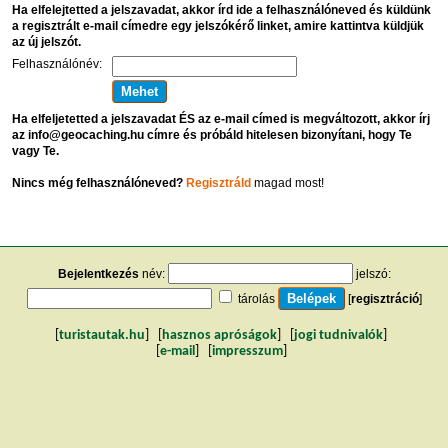
Ha elfelejtetted a jelszavadat, akkor írd ide a felhasználóneved és küldünk
a regisztrált e-mail címedre egy jelszókérő linket, amire kattintva küldjük
az új jelszót.
Felhasználónév:
Ha elfeljetetted a jelszavadat ÉS az e-mail címed is megváltozott, akkor írj
az info@geocaching.hu címre és próbáld hitelesen bizonyítani, hogy Te
vagy Te.
Nincs még felhasználóneved?
Regisztráld
magad most!
Bejelentkezés
név:
jelszó:
tárolás
[
regisztráció
]
[
turistautak.hu
] [
hasznos apróságok
] [
jogi tudnivalók
]
[
e-mail
] [
impresszum
]