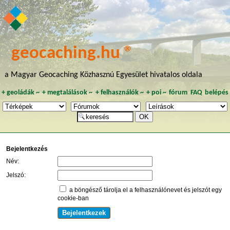
geocaching.hu ®
a Magyar Geocaching Közhasznú Egyesület hivatalos oldala
+
geoládák
~
+
megtalálások
~
+
felhasználók
~
+
poi
~
fórum
FAQ
belépés
Bejelentkezés
Név:
Jelszó:
a böngésző tárolja el a felhasználónevet és jelszót egy
cookie-ban