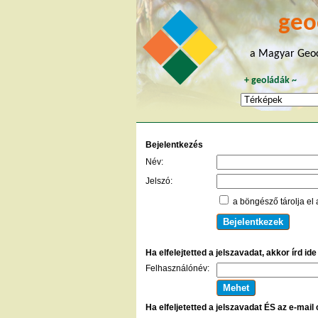
geo
a Magyar Geoc
+
geoládák
~
Bejelentkezés
Név:
Jelszó:
a böngésző tárolja el 
Ha elfelejtetted a jelszavadat, akkor írd id
Felhasználónév:
Ha elfeljetetted a jelszavadat ÉS az e-mail