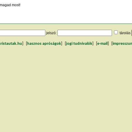
magad most!
jelszó:
tárolás
uristautak.hu
] [
hasznos apróságok
] [
jogi tudnivalók
] [
e-mail
] [
impresszu