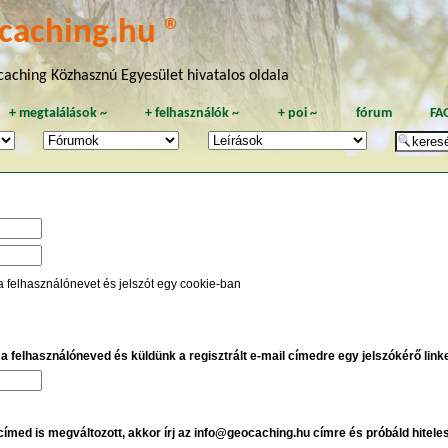
caching.hu ®
aching Közhasznú Egyesület hivatalos oldala
+
megtalálások
~
+
felhasználók
~
+
poi
~
fórum
FA
a felhasználónevet és jelszót egy cookie-ban
e a felhasználóneved és küldünk a regisztrált e-mail címedre egy jelszókérő linket
 címed is megváltozott, akkor írj az info@geocaching.hu címre és próbáld hitele