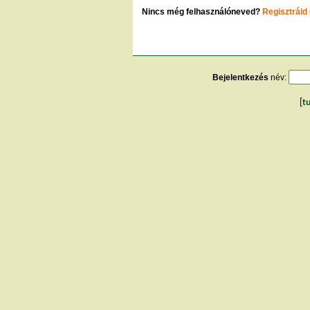
Nincs még felhasználóneved?
Regisztráld
Bejelentkezés
név:
[
t