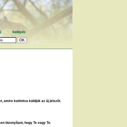
Q
belépés
, amire kattintva küldjük az új jelszót.
sen bizonyítani, hogy Te vagy Te.