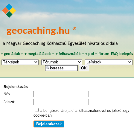
geocaching.hu ®
a Magyar Geocaching Közhasznú Egyesület hivatalos oldala
+
geoládák
~
+
megtalálások
~
+
felhasználók
~
+
poi
~
fórum
FAQ
belépés
Bejelentkezés
Név:
Jelszó:
a böngésző tárolja el a felhasználónevet és jelszót egy
cookie-ban