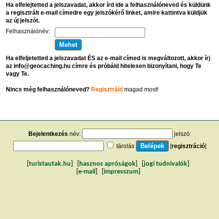
Ha elfelejtetted a jelszavadat, akkor írd ide a felhasználóneved és küldünk
a regisztrált e-mail címedre egy jelszókérő linket, amire kattintva küldjük
az új jelszót.
Felhasználónév:
Ha elfeljetetted a jelszavadat ÉS az e-mail címed is megváltozott, akkor írj
az info@geocaching.hu címre és próbáld hitelesen bizonyítani, hogy Te
vagy Te.
Nincs még felhasználóneved?
Regisztráld
magad most!
Bejelentkezés
név:
jelszó:
tárolás
[
regisztráció
]
[
turistautak.hu
] [
hasznos apróságok
] [
jogi tudnivalók
]
[
e-mail
] [
impresszum
]