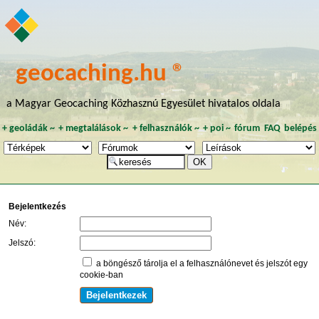
geocaching.hu ®
a Magyar Geocaching Közhasznú Egyesület hivatalos oldala
+
geoládák
~
+
megtalálások
~
+
felhasználók
~
+
poi
~
fórum
FAQ
belépés
Bejelentkezés
Név:
Jelszó:
a böngésző tárolja el a felhasználónevet és jelszót egy
cookie-ban