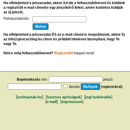
Ha elfelejtetted a jelszavadat, akkor írd ide a felhasználóneved és küldünk
a regisztrált e-mail címedre egy jelszókérő linket, amire kattintva küldjük
az új jelszót.
Felhasználónév:
Ha elfeljetetted a jelszavadat ÉS az e-mail címed is megváltozott, akkor írj
az info@geocaching.hu címre és próbáld hitelesen bizonyítani, hogy Te
vagy Te.
Nincs még felhasználóneved?
Regisztráld
magad most!
Bejelentkezés
név:
jelszó:
tárolás
[
regisztráció
]
[
turistautak.hu
] [
hasznos apróságok
] [
jogi tudnivalók
]
[
e-mail
] [
impresszum
]