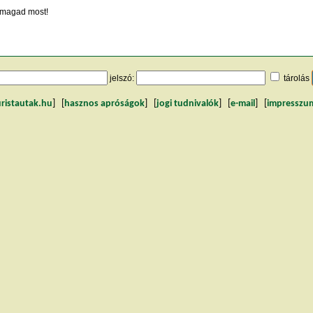
magad most!
jelszó:
tárolás
uristautak.hu
] [
hasznos apróságok
] [
jogi tudnivalók
] [
e-mail
] [
impresszu