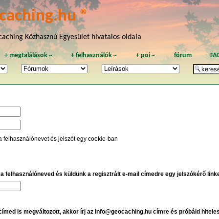
caching.hu ®
aching Közhasznú Egyesület hivatalos oldala
+
megtalálások
~
+
felhasználók
~
+
poi
~
fórum
FA
a felhasználónevet és jelszót egy cookie-ban
e a felhasználóneved és küldünk a regisztrált e-mail címedre egy jelszókérő linket
 címed is megváltozott, akkor írj az info@geocaching.hu címre és próbáld hitele