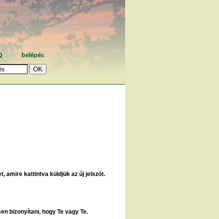
Q
belépés
, amire kattintva küldjük az új jelszót.
sen bizonyítani, hogy Te vagy Te.