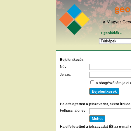
geo
a Magyar Geoc
+
geoládák
~
Bejelentkezés
Név:
Jelszó:
a böngésző tárolja el 
Ha elfelejtetted a jelszavadat, akkor írd id
Felhasználónév:
Ha elfeljetetted a jelszavadat ÉS az e-mail