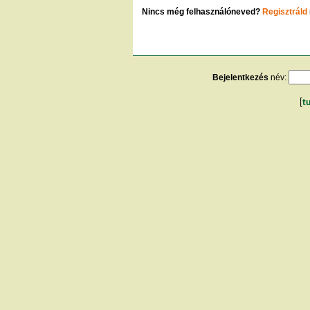
Nincs még felhasználóneved?
Regisztráld
Bejelentkezés
név:
[
t