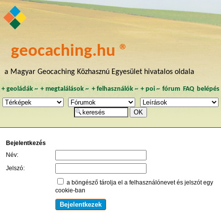
geocaching.hu ®
a Magyar Geocaching Közhasznú Egyesület hivatalos oldala
+
geoládák
~
+
megtalálások
~
+
felhasználók
~
+
poi
~
fórum
FAQ
belépés
Bejelentkezés
Név:
Jelszó:
a böngésző tárolja el a felhasználónevet és jelszót egy
cookie-ban