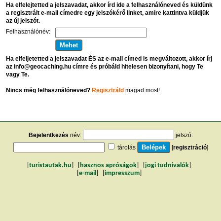
Ha elfelejtetted a jelszavadat, akkor írd ide a felhasználóneved és küldünk
a regisztrált e-mail címedre egy jelszókérő linket, amire kattintva küldjük
az új jelszót.
Felhasználónév:
Ha elfeljetetted a jelszavadat ÉS az e-mail címed is megváltozott, akkor írj
az info@geocaching.hu címre és próbáld hitelesen bizonyítani, hogy Te
vagy Te.
Nincs még felhasználóneved?
Regisztráld
magad most!
Bejelentkezés
név:
jelszó:
tárolás
[
regisztráció
]
[
turistautak.hu
] [
hasznos apróságok
] [
jogi tudnivalók
]
[
e-mail
] [
impresszum
]