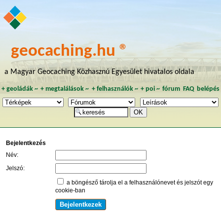
geocaching.hu ®
a Magyar Geocaching Közhasznú Egyesület hivatalos oldala
+
geoládák
~
+
megtalálások
~
+
felhasználók
~
+
poi
~
fórum
FAQ
belépés
Bejelentkezés
Név:
Jelszó:
a böngésző tárolja el a felhasználónevet és jelszót egy
cookie-ban