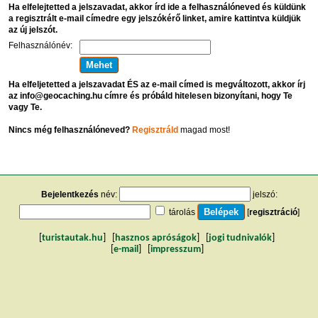
Ha elfelejtetted a jelszavadat, akkor írd ide a felhasználóneved és küldünk
a regisztrált e-mail címedre egy jelszókérő linket, amire kattintva küldjük
az új jelszót.
Felhasználónév:
Ha elfeljetetted a jelszavadat ÉS az e-mail címed is megváltozott, akkor írj
az info@geocaching.hu címre és próbáld hitelesen bizonyítani, hogy Te
vagy Te.
Nincs még felhasználóneved?
Regisztráld
magad most!
Bejelentkezés
név:
jelszó:
tárolás
[
regisztráció
]
[
turistautak.hu
] [
hasznos apróságok
] [
jogi tudnivalók
]
[
e-mail
] [
impresszum
]