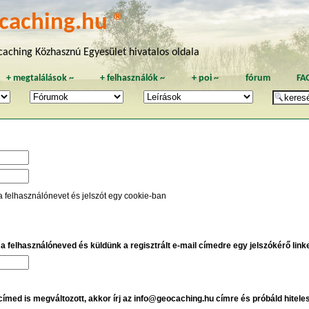
caching.hu ®
aching Közhasznú Egyesület hivatalos oldala
+
megtalálások
~
+
felhasználók
~
+
poi
~
fórum
FA
a felhasználónevet és jelszót egy cookie-ban
e a felhasználóneved és küldünk a regisztrált e-mail címedre egy jelszókérő linket
 címed is megváltozott, akkor írj az info@geocaching.hu címre és próbáld hitele