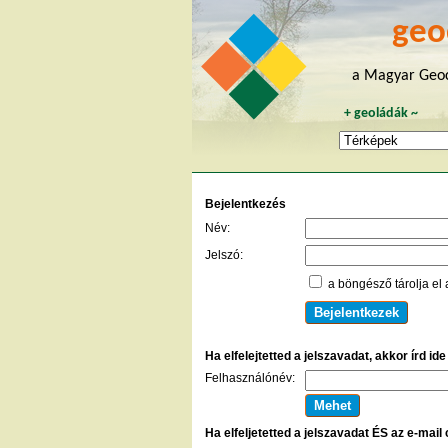
geo
a Magyar Geoc
+
geoládák
~
Bejelentkezés
Név:
Jelszó:
a böngésző tárolja el 
Ha elfelejtetted a jelszavadat, akkor írd id
Felhasználónév:
Ha elfeljetetted a jelszavadat ÉS az e-mail