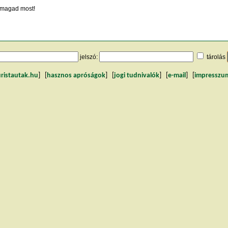
magad most!
jelszó:
tárolás
uristautak.hu
] [
hasznos apróságok
] [
jogi tudnivalók
] [
e-mail
] [
impresszu