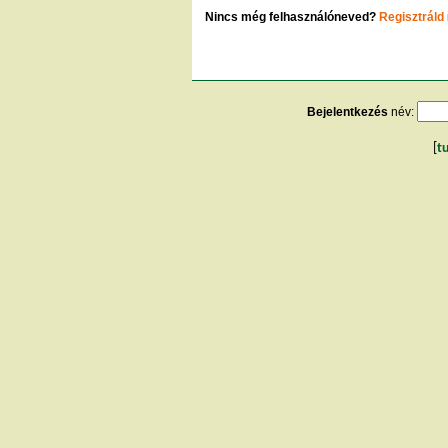
Nincs még felhasználóneved?
Regisztráld
Bejelentkezés
név:
[
t