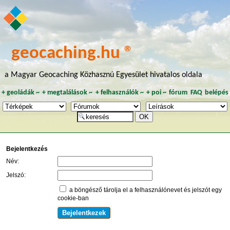
geocaching.hu ®
a Magyar Geocaching Közhasznú Egyesület hivatalos oldala
+
geoládák
~
+
megtalálások
~
+
felhasználók
~
+
poi
~
fórum
FAQ
belépés
Bejelentkezés
Név:
Jelszó:
a böngésző tárolja el a felhasználónevet és jelszót egy
cookie-ban