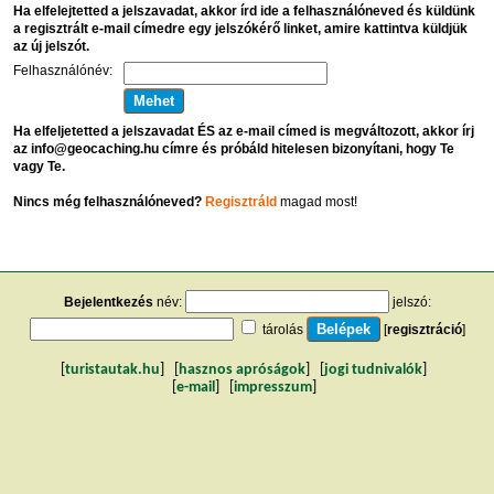
Ha elfelejtetted a jelszavadat, akkor írd ide a felhasználóneved és küldünk
a regisztrált e-mail címedre egy jelszókérő linket, amire kattintva küldjük
az új jelszót.
Felhasználónév:
Ha elfeljetetted a jelszavadat ÉS az e-mail címed is megváltozott, akkor írj
az info@geocaching.hu címre és próbáld hitelesen bizonyítani, hogy Te
vagy Te.
Nincs még felhasználóneved?
Regisztráld
magad most!
Bejelentkezés
név:
jelszó:
tárolás
[
regisztráció
]
[
turistautak.hu
] [
hasznos apróságok
] [
jogi tudnivalók
]
[
e-mail
] [
impresszum
]