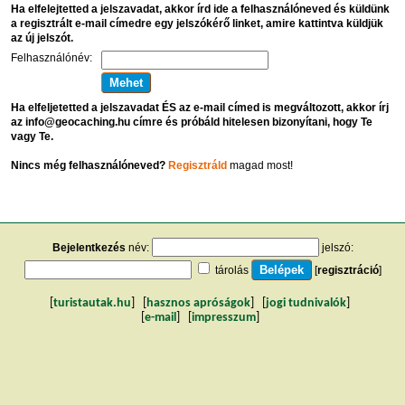
Ha elfelejtetted a jelszavadat, akkor írd ide a felhasználóneved és küldünk
a regisztrált e-mail címedre egy jelszókérő linket, amire kattintva küldjük
az új jelszót.
Felhasználónév:
Ha elfeljetetted a jelszavadat ÉS az e-mail címed is megváltozott, akkor írj
az info@geocaching.hu címre és próbáld hitelesen bizonyítani, hogy Te
vagy Te.
Nincs még felhasználóneved?
Regisztráld
magad most!
Bejelentkezés
név:
jelszó:
tárolás
[
regisztráció
]
[
turistautak.hu
] [
hasznos apróságok
] [
jogi tudnivalók
]
[
e-mail
] [
impresszum
]