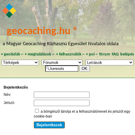
geocaching.hu ®
a Magyar Geocaching Közhasznú Egyesület hivatalos oldala
+
geoládák
~
+
megtalálások
~
+
felhasználók
~
+
poi
~
fórum
FAQ
belépés
Bejelentkezés
Név:
Jelszó:
a böngésző tárolja el a felhasználónevet és jelszót egy
cookie-ban