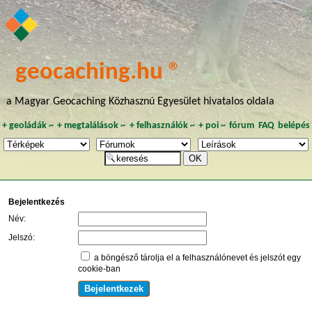
geocaching.hu ®
a Magyar Geocaching Közhasznú Egyesület hivatalos oldala
+
geoládák
~
+
megtalálások
~
+
felhasználók
~
+
poi
~
fórum
FAQ
belépés
Bejelentkezés
Név:
Jelszó:
a böngésző tárolja el a felhasználónevet és jelszót egy
cookie-ban