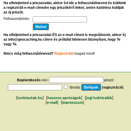
Ha elfelejtetted a jelszavadat, akkor írd ide a felhasználóneved és küldünk
a regisztrált e-mail címedre egy jelszókérő linket, amire kattintva küldjük
az új jelszót.
Felhasználónév:
Ha elfeljetetted a jelszavadat ÉS az e-mail címed is megváltozott, akkor írj
az info@geocaching.hu címre és próbáld hitelesen bizonyítani, hogy Te
vagy Te.
Nincs még felhasználóneved?
Regisztráld
magad most!
Bejelentkezés
név:
jelszó:
tárolás
[
regisztráció
]
[
turistautak.hu
] [
hasznos apróságok
] [
jogi tudnivalók
]
[
e-mail
] [
impresszum
]