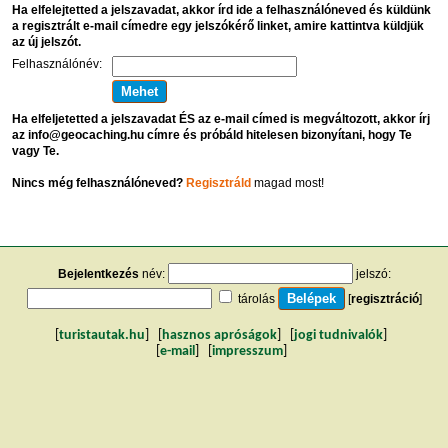
Ha elfelejtetted a jelszavadat, akkor írd ide a felhasználóneved és küldünk
a regisztrált e-mail címedre egy jelszókérő linket, amire kattintva küldjük
az új jelszót.
Felhasználónév:
Ha elfeljetetted a jelszavadat ÉS az e-mail címed is megváltozott, akkor írj
az info@geocaching.hu címre és próbáld hitelesen bizonyítani, hogy Te
vagy Te.
Nincs még felhasználóneved?
Regisztráld
magad most!
Bejelentkezés
név:
jelszó:
tárolás
[
regisztráció
]
[
turistautak.hu
] [
hasznos apróságok
] [
jogi tudnivalók
]
[
e-mail
] [
impresszum
]