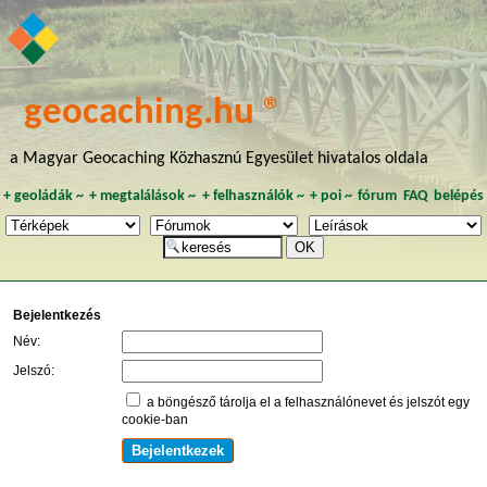
geocaching.hu ®
a Magyar Geocaching Közhasznú Egyesület hivatalos oldala
+
geoládák
~
+
megtalálások
~
+
felhasználók
~
+
poi
~
fórum
FAQ
belépés
Bejelentkezés
Név:
Jelszó:
a böngésző tárolja el a felhasználónevet és jelszót egy
cookie-ban