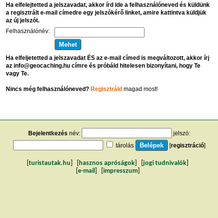
Ha elfelejtetted a jelszavadat, akkor írd ide a felhasználóneved és küldünk
a regisztrált e-mail címedre egy jelszókérő linket, amire kattintva küldjük
az új jelszót.
Felhasználónév:
Ha elfeljetetted a jelszavadat ÉS az e-mail címed is megváltozott, akkor írj
az info@geocaching.hu címre és próbáld hitelesen bizonyítani, hogy Te
vagy Te.
Nincs még felhasználóneved?
Regisztráld
magad most!
Bejelentkezés
név:
jelszó:
tárolás
[
regisztráció
]
[
turistautak.hu
] [
hasznos apróságok
] [
jogi tudnivalók
]
[
e-mail
] [
impresszum
]