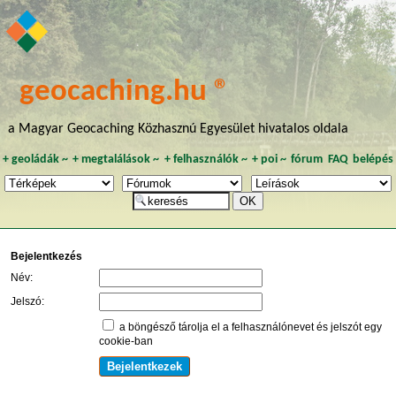
geocaching.hu ®
a Magyar Geocaching Közhasznú Egyesület hivatalos oldala
+
geoládák
~
+
megtalálások
~
+
felhasználók
~
+
poi
~
fórum
FAQ
belépés
Bejelentkezés
Név:
Jelszó:
a böngésző tárolja el a felhasználónevet és jelszót egy
cookie-ban