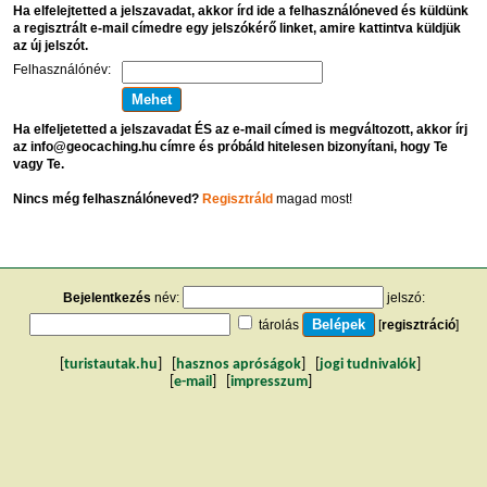
Ha elfelejtetted a jelszavadat, akkor írd ide a felhasználóneved és küldünk
a regisztrált e-mail címedre egy jelszókérő linket, amire kattintva küldjük
az új jelszót.
Felhasználónév:
Ha elfeljetetted a jelszavadat ÉS az e-mail címed is megváltozott, akkor írj
az info@geocaching.hu címre és próbáld hitelesen bizonyítani, hogy Te
vagy Te.
Nincs még felhasználóneved?
Regisztráld
magad most!
Bejelentkezés
név:
jelszó:
tárolás
[
regisztráció
]
[
turistautak.hu
] [
hasznos apróságok
] [
jogi tudnivalók
]
[
e-mail
] [
impresszum
]