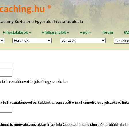
caching.hu ®
aching Közhasznú Egyesület hivatalos oldala
+
megtalálások
~
+
felhasználók
~
+
poi
~
fórum
FA
a felhasználónevet és jelszót egy cookie-ban
e a felhasználóneved és küldünk a regisztrált e-mail címedre egy jelszókérő linket
 címed is megváltozott, akkor írj az info@geocaching.hu címre és próbáld hitele