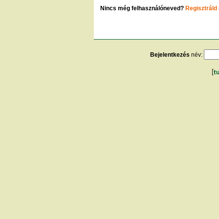
Nincs még felhasználóneved?
Regisztráld
Bejelentkezés
név:
[
t