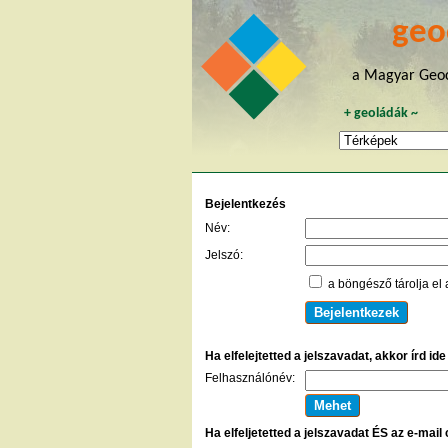
geo
a Magyar Geoc
+
geoládák
~
Bejelentkezés
Név:
Jelszó:
a böngésző tárolja el 
Ha elfelejtetted a jelszavadat, akkor írd id
Felhasználónév:
Ha elfeljetetted a jelszavadat ÉS az e-mail