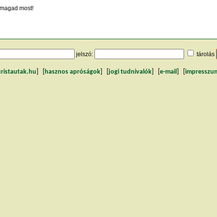
magad most!
jelszó:
tárolás
uristautak.hu
] [
hasznos apróságok
] [
jogi tudnivalók
] [
e-mail
] [
impresszu