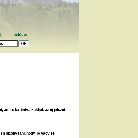
Q
belépés
, amire kattintva küldjük az új jelszót.
sen bizonyítani, hogy Te vagy Te.