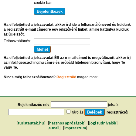
cookie-ban
Ha elfelejtetted a jelszavadat, akkor írd ide a felhasználóneved és küldünk
a regisztrált e-mail címedre egy jelszókérő linket, amire kattintva küldjük
az új jelszót.
Felhasználónév:
Ha elfeljetetted a jelszavadat ÉS az e-mail címed is megváltozott, akkor írj
az info@geocaching.hu címre és próbáld hitelesen bizonyítani, hogy Te
vagy Te.
Nincs még felhasználóneved?
Regisztráld
magad most!
Bejelentkezés
név:
jelszó:
tárolás
[
regisztráció
]
[
turistautak.hu
] [
hasznos apróságok
] [
jogi tudnivalók
]
[
e-mail
] [
impresszum
]