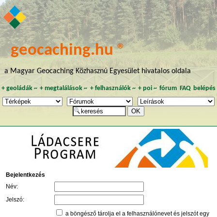
geocaching.hu ®
a Magyar Geocaching Közhasznú Egyesület hivatalos oldala
+
geoládák
~
+
megtalálások
~
+
felhasználók
~
+
poi
~
fórum
FAQ
belépés
Bejelentkezés
Név:
Jelszó:
a böngésző tárolja el a felhasználónevet és jelszót egy