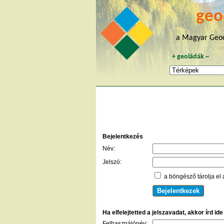
geo
a Magyar Geoc
+
geoládák
~
Bejelentkezés
Név:
Jelszó:
a böngésző tárolja el 
Ha elfelejtetted a jelszavadat, akkor írd id
Felhasználónév: