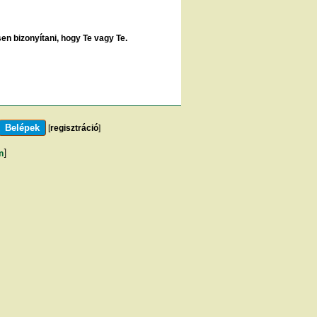
sen bizonyítani, hogy Te vagy Te.
[
regisztráció
]
m
]