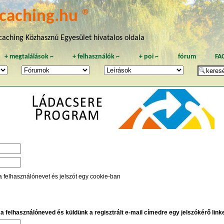
caching.hu ®
aching Közhasznú Egyesület hivatalos oldala
+
megtalálások
~
+
felhasználók
~
+
poi
~
fórum
FA
a felhasználónevet és jelszót egy cookie-ban
e a felhasználóneved és küldünk a regisztrált e-mail címedre egy jelszókérő linket