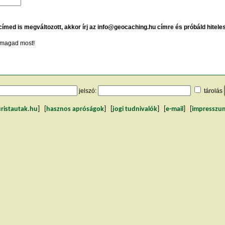
 címed is megváltozott, akkor írj az info@geocaching.hu címre és próbáld hitele
magad most!
jelszó:
tárolás
uristautak.hu
] [
hasznos apróságok
] [
jogi tudnivalók
] [
e-mail
] [
impresszu