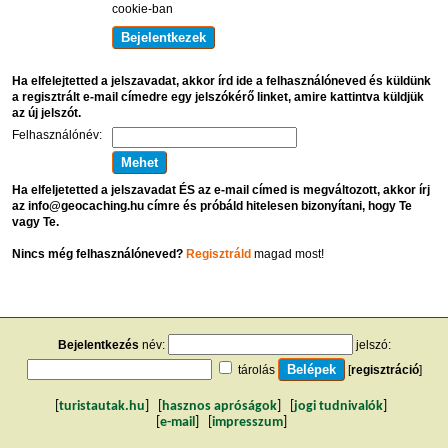
cookie-ban
Ha elfelejtetted a jelszavadat, akkor írd ide a felhasználóneved és küldünk
a regisztrált e-mail címedre egy jelszókérő linket, amire kattintva küldjük
az új jelszót.
Felhasználónév:
Ha elfeljetetted a jelszavadat ÉS az e-mail címed is megváltozott, akkor írj
az info@geocaching.hu címre és próbáld hitelesen bizonyítani, hogy Te
vagy Te.
Nincs még felhasználóneved?
Regisztráld
magad most!
Bejelentkezés
név:
jelszó:
tárolás
[
regisztráció
]
[
turistautak.hu
] [
hasznos apróságok
] [
jogi tudnivalók
]
[
e-mail
] [
impresszum
]