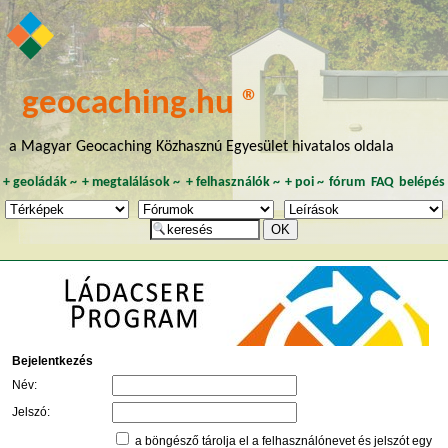
geocaching.hu ®
a Magyar Geocaching Közhasznú Egyesület hivatalos oldala
+
geoládák
~
+
megtalálások
~
+
felhasználók
~
+
poi
~
fórum
FAQ
belépés
Bejelentkezés
Név:
Jelszó:
a böngésző tárolja el a felhasználónevet és jelszót egy