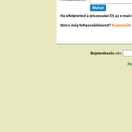
Ha elfeljetetted a jelszavadat ÉS az e-mail
Nincs még felhasználóneved?
Regisztráld
Bejelentkezés
név:
[
t