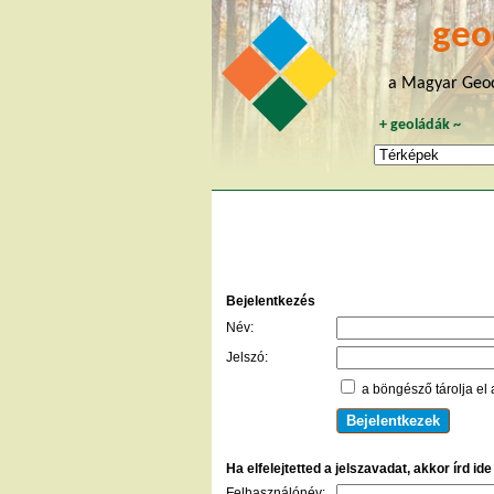
geo
a Magyar Geoc
+
geoládák
~
Bejelentkezés
Név:
Jelszó:
a böngésző tárolja el 
Ha elfelejtetted a jelszavadat, akkor írd id
Felhasználónév: