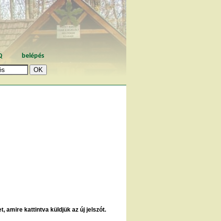
Q
belépés
, amire kattintva küldjük az új jelszót.