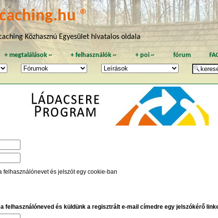
caching.hu ®
aching Közhasznú Egyesület hivatalos oldala
+
megtalálások
~
+
felhasználók
~
+
poi
~
fórum
FA
a felhasználónevet és jelszót egy cookie-ban
e a felhasználóneved és küldünk a regisztrált e-mail címedre egy jelszókérő linket