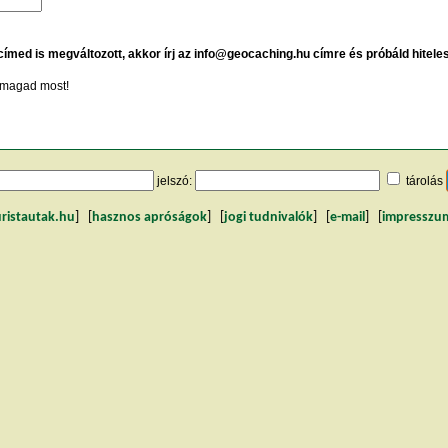
 címed is megváltozott, akkor írj az info@geocaching.hu címre és próbáld hitele
magad most!
jelszó:
tárolás
uristautak.hu
] [
hasznos apróságok
] [
jogi tudnivalók
] [
e-mail
] [
impresszu