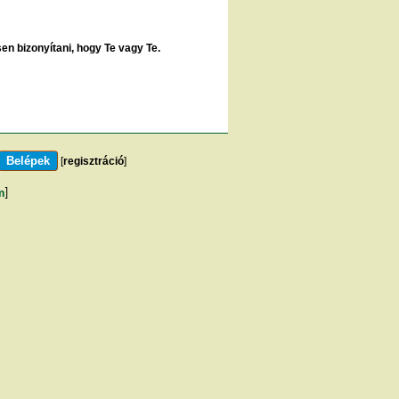
sen bizonyítani, hogy Te vagy Te.
[
regisztráció
]
m
]