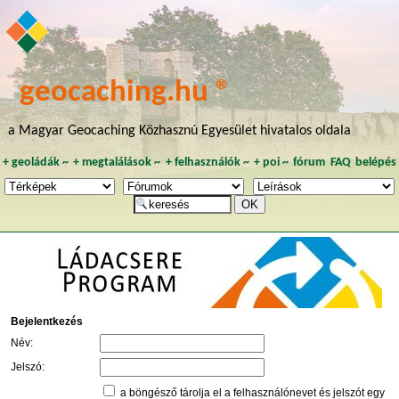
geocaching.hu ®
a Magyar Geocaching Közhasznú Egyesület hivatalos oldala
+
geoládák
~
+
megtalálások
~
+
felhasználók
~
+
poi
~
fórum
FAQ
belépés
Bejelentkezés
Név:
Jelszó:
a böngésző tárolja el a felhasználónevet és jelszót egy