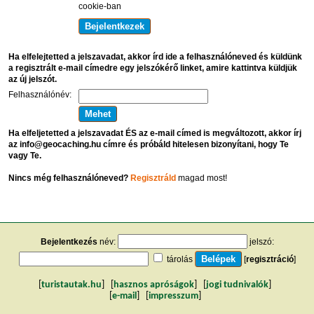
cookie-ban
Ha elfelejtetted a jelszavadat, akkor írd ide a felhasználóneved és küldünk
a regisztrált e-mail címedre egy jelszókérő linket, amire kattintva küldjük
az új jelszót.
Felhasználónév:
Ha elfeljetetted a jelszavadat ÉS az e-mail címed is megváltozott, akkor írj
az info@geocaching.hu címre és próbáld hitelesen bizonyítani, hogy Te
vagy Te.
Nincs még felhasználóneved?
Regisztráld
magad most!
Bejelentkezés
név:
jelszó:
tárolás
[
regisztráció
]
[
turistautak.hu
] [
hasznos apróságok
] [
jogi tudnivalók
]
[
e-mail
] [
impresszum
]