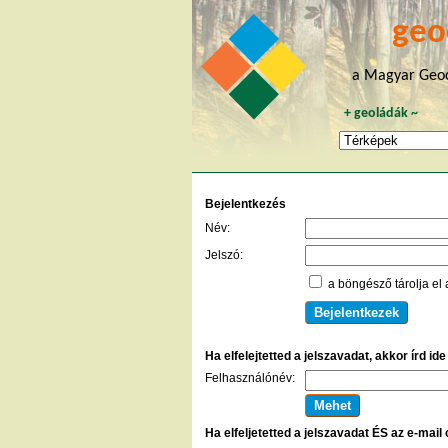
geo
a Magyar Geoc
+
geoládák
~
Bejelentkezés
Név:
Jelszó:
a böngésző tárolja el 
Ha elfelejtetted a jelszavadat, akkor írd id
Felhasználónév:
Ha elfeljetetted a jelszavadat ÉS az e-mail