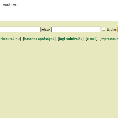
magad most!
jelszó:
tárolás
uristautak.hu
] [
hasznos apróságok
] [
jogi tudnivalók
] [
e-mail
] [
impresszu