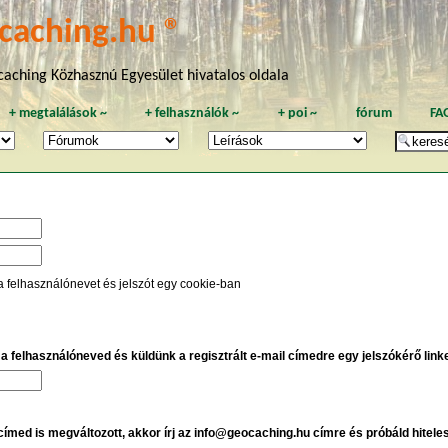
caching.hu ®
aching Közhasznú Egyesület hivatalos oldala
+
megtalálások
~
+
felhasználók
~
+
poi
~
fórum
FA
a felhasználónevet és jelszót egy cookie-ban
e a felhasználóneved és küldünk a regisztrált e-mail címedre egy jelszókérő linket
 címed is megváltozott, akkor írj az info@geocaching.hu címre és próbáld hitele