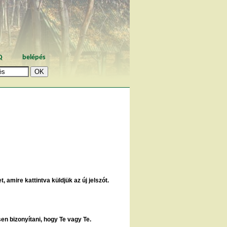
Q
belépés
, amire kattintva küldjük az új jelszót.
sen bizonyítani, hogy Te vagy Te.