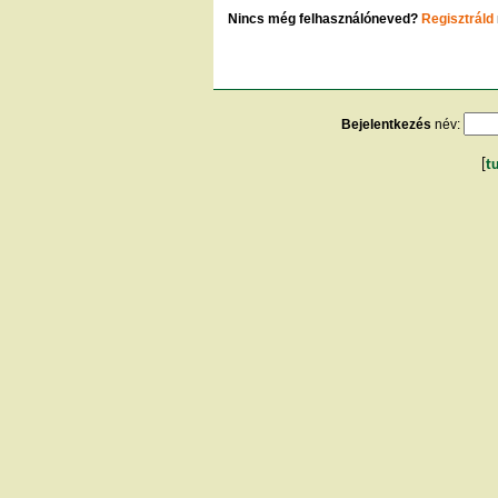
Nincs még felhasználóneved?
Regisztráld
Bejelentkezés
név:
[
t