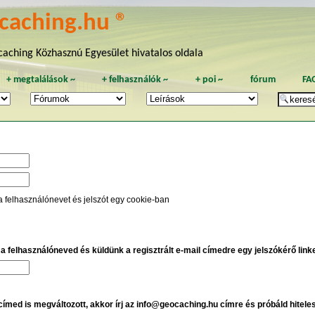
caching.hu ®
aching Közhasznú Egyesület hivatalos oldala
+
megtalálások
~
+
felhasználók
~
+
poi
~
fórum
FA
a felhasználónevet és jelszót egy cookie-ban
e a felhasználóneved és küldünk a regisztrált e-mail címedre egy jelszókérő linket
 címed is megváltozott, akkor írj az info@geocaching.hu címre és próbáld hitele