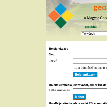
geo
a Magyar Geoc
+
geoládák
~
Bejelentkezés
Név:
Jelszó:
a böngésző tárolja el 
Ha elfelejtetted a jelszavadat, akkor írd id
Felhasználónév:
Ha elfeljetetted a jelszavadat ÉS az e-mail