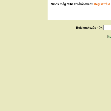
Nincs még felhasználóneved?
Regisztráld
Bejelentkezés
név:
[
t