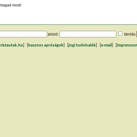
magad most!
jelszó:
tárolás
uristautak.hu
] [
hasznos apróságok
] [
jogi tudnivalók
] [
e-mail
] [
impresszu