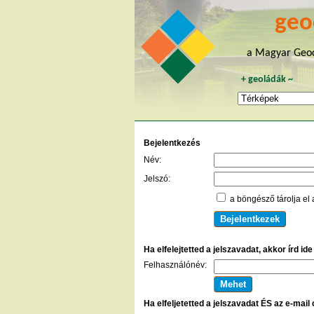
geo
a Magyar Geoc
+
geoládák
~
Bejelentkezés
Név:
Jelszó:
a böngésző tárolja el 
Ha elfelejtetted a jelszavadat, akkor írd id
Felhasználónév:
Ha elfeljetetted a jelszavadat ÉS az e-mail