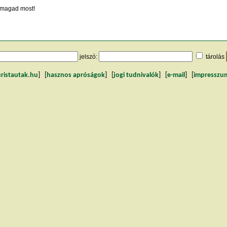
magad most!
jelszó:
tárolás
uristautak.hu
] [
hasznos apróságok
] [
jogi tudnivalók
] [
e-mail
] [
impresszu