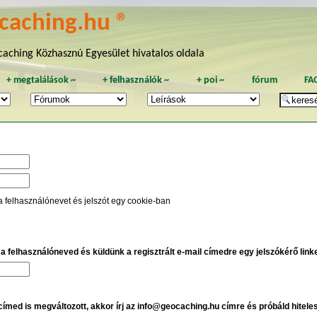
caching.hu ®
aching Közhasznú Egyesület hivatalos oldala
+
megtalálások
~
+
felhasználók
~
+
poi
~
fórum
FA
a felhasználónevet és jelszót egy cookie-ban
e a felhasználóneved és küldünk a regisztrált e-mail címedre egy jelszókérő linket
 címed is megváltozott, akkor írj az info@geocaching.hu címre és próbáld hitele