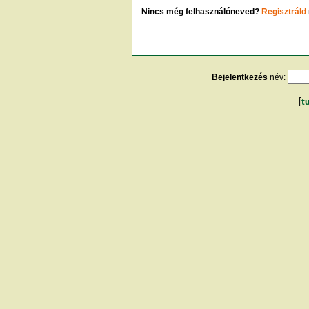
Nincs még felhasználóneved?
Regisztráld
Bejelentkezés
név:
[
t