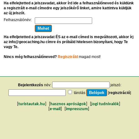
Ha elfelejtetted a jelszavadat, akkor írd ide a felhasználóneved és küldünk
a regisztrált e-mail címedre egy jelszókérő linket, amire kattintva küldjük
az új jelszót.
Felhasználónév:
Ha elfeljetetted a jelszavadat ÉS az e-mail címed is megváltozott, akkor írj
az info@geocaching.hu címre és próbáld hitelesen bizonyítani, hogy Te
vagy Te.
Nincs még felhasználóneved?
Regisztráld
magad most!
Bejelentkezés
név:
jelszó:
tárolás
[
regisztráció
]
[
turistautak.hu
] [
hasznos apróságok
] [
jogi tudnivalók
]
[
e-mail
] [
impresszum
]