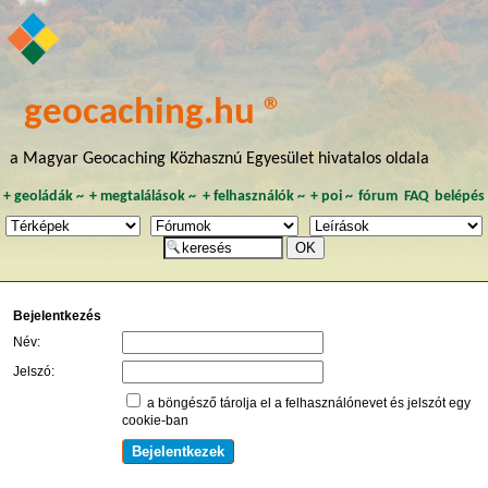
geocaching.hu ®
a Magyar Geocaching Közhasznú Egyesület hivatalos oldala
+
geoládák
~
+
megtalálások
~
+
felhasználók
~
+
poi
~
fórum
FAQ
belépés
Bejelentkezés
Név:
Jelszó:
a böngésző tárolja el a felhasználónevet és jelszót egy
cookie-ban