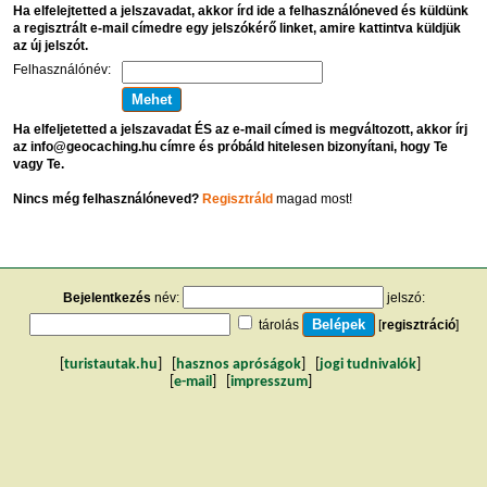
Ha elfelejtetted a jelszavadat, akkor írd ide a felhasználóneved és küldünk
a regisztrált e-mail címedre egy jelszókérő linket, amire kattintva küldjük
az új jelszót.
Felhasználónév:
Ha elfeljetetted a jelszavadat ÉS az e-mail címed is megváltozott, akkor írj
az info@geocaching.hu címre és próbáld hitelesen bizonyítani, hogy Te
vagy Te.
Nincs még felhasználóneved?
Regisztráld
magad most!
Bejelentkezés
név:
jelszó:
tárolás
[
regisztráció
]
[
turistautak.hu
] [
hasznos apróságok
] [
jogi tudnivalók
]
[
e-mail
] [
impresszum
]