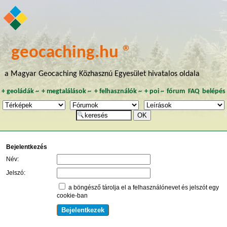
geocaching.hu ®
a Magyar Geocaching Közhasznú Egyesület hivatalos oldala
+
geoládák
~
+
megtalálások
~
+
felhasználók
~
+
poi
~
fórum
FAQ
belépés
Bejelentkezés
Név:
Jelszó:
a böngésző tárolja el a felhasználónevet és jelszót egy
cookie-ban