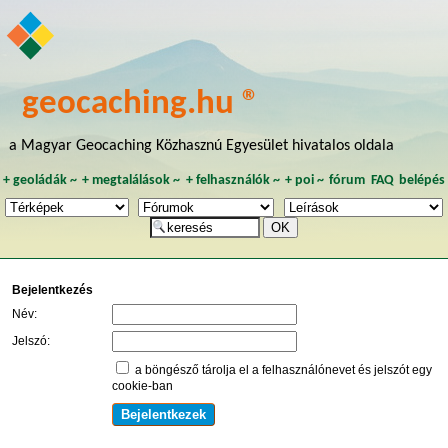
geocaching.hu ®
a Magyar Geocaching Közhasznú Egyesület hivatalos oldala
+
geoládák
~
+
megtalálások
~
+
felhasználók
~
+
poi
~
fórum
FAQ
belépés
Bejelentkezés
Név:
Jelszó:
a böngésző tárolja el a felhasználónevet és jelszót egy
cookie-ban