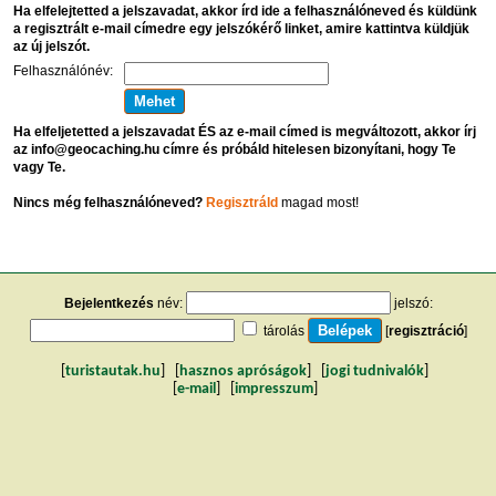
Ha elfelejtetted a jelszavadat, akkor írd ide a felhasználóneved és küldünk
a regisztrált e-mail címedre egy jelszókérő linket, amire kattintva küldjük
az új jelszót.
Felhasználónév:
Ha elfeljetetted a jelszavadat ÉS az e-mail címed is megváltozott, akkor írj
az info@geocaching.hu címre és próbáld hitelesen bizonyítani, hogy Te
vagy Te.
Nincs még felhasználóneved?
Regisztráld
magad most!
Bejelentkezés
név:
jelszó:
tárolás
[
regisztráció
]
[
turistautak.hu
] [
hasznos apróságok
] [
jogi tudnivalók
]
[
e-mail
] [
impresszum
]