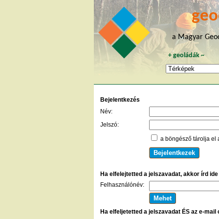
geo
a Magyar Geoc
+
geoládák
~
Bejelentkezés
Név:
Jelszó:
a böngésző tárolja el 
Ha elfelejtetted a jelszavadat, akkor írd id
Felhasználónév:
Ha elfeljetetted a jelszavadat ÉS az e-mail