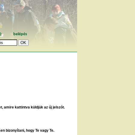
Q
belépés
, amire kattintva küldjük az új jelszót.
sen bizonyítani, hogy Te vagy Te.