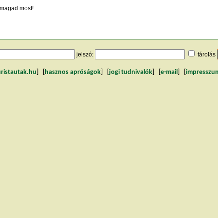
magad most!
jelszó:
tárolás
uristautak.hu
] [
hasznos apróságok
] [
jogi tudnivalók
] [
e-mail
] [
impresszu