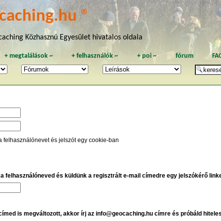
caching.hu ®
aching Közhasznú Egyesület hivatalos oldala
+
megtalálások
~
+
felhasználók
~
+
poi
~
fórum
FA
a felhasználónevet és jelszót egy cookie-ban
e a felhasználóneved és küldünk a regisztrált e-mail címedre egy jelszókérő linket
 címed is megváltozott, akkor írj az info@geocaching.hu címre és próbáld hitele