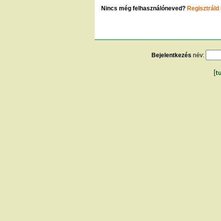
Nincs még felhasználóneved?
Regisztráld
Bejelentkezés
név:
[
t