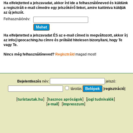
Ha elfelejtetted a jelszavadat, akkor írd ide a felhasználóneved és küldünk
a regisztrált e-mail címedre egy jelszókérő linket, amire kattintva küldjük
az új jelszót.
Felhasználónév:
Ha elfeljetetted a jelszavadat ÉS az e-mail címed is megváltozott, akkor írj
az info@geocaching.hu címre és próbáld hitelesen bizonyítani, hogy Te
vagy Te.
Nincs még felhasználóneved?
Regisztráld
magad most!
Bejelentkezés
név:
jelszó:
tárolás
[
regisztráció
]
[
turistautak.hu
] [
hasznos apróságok
] [
jogi tudnivalók
]
[
e-mail
] [
impresszum
]