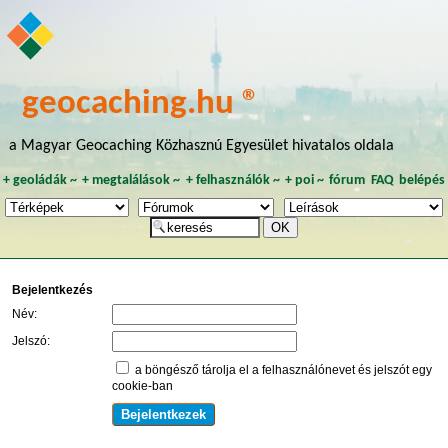
geocaching.hu ®
a Magyar Geocaching Közhasznú Egyesület hivatalos oldala
+
geoládák
~
+
megtalálások
~
+
felhasználók
~
+
poi
~
fórum
FAQ
belépés
Bejelentkezés
Név:
Jelszó:
a böngésző tárolja el a felhasználónevet és jelszót egy
cookie-ban