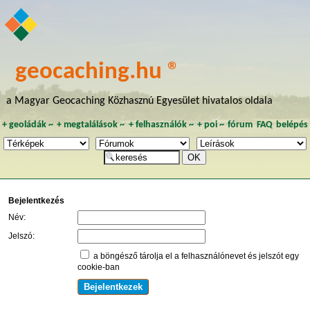
geocaching.hu ®
a Magyar Geocaching Közhasznú Egyesület hivatalos oldala
+
geoládák
~
+
megtalálások
~
+
felhasználók
~
+
poi
~
fórum
FAQ
belépés
Bejelentkezés
Név:
Jelszó:
a böngésző tárolja el a felhasználónevet és jelszót egy
cookie-ban