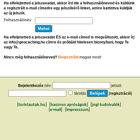
Ha elfelejtetted a jelszavadat, akkor írd ide a felhasználóneved és küldünk
a regisztrált e-mail címedre egy jelszókérő linket, amire kattintva küldjük
az új jelszót.
Felhasználónév:
Ha elfeljetetted a jelszavadat ÉS az e-mail címed is megváltozott, akkor írj
az info@geocaching.hu címre és próbáld hitelesen bizonyítani, hogy Te
vagy Te.
Nincs még felhasználóneved?
Regisztráld
magad most!
Bejelentkezés
név:
jelszó:
tárolás
[
regisztráció
]
[
turistautak.hu
] [
hasznos apróságok
] [
jogi tudnivalók
]
[
e-mail
] [
impresszum
]